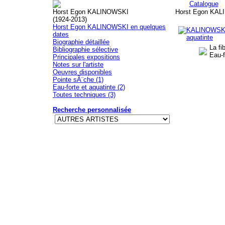
Catalogue
Horst Egon KALINOWSKI
Horst Egon KALI
(1924-2013)
Horst Egon KALINOWSKI en quelques
dates
Biographie détaillée
La fi
Bibliographie sélective
Eau-f
Principales expositions
Notes sur l'artiste
Oeuvres disponibles
Pointe sÃ¨che (1)
Eau-forte et aquatinte (2)
Toutes techniques (3)
Recherche personnalisée