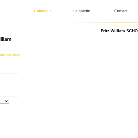
Catalogue
La galerie
Contact
Fritz William SCH
lliam
uelques dates