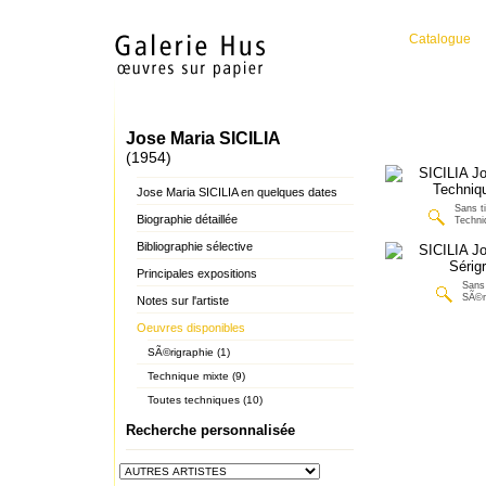
Catalogue
Jose Maria SICILIA
(1954)
Jose Maria SICILIA en quelques dates
Sans ti
Biographie détaillée
Techni
Bibliographie sélective
Principales expositions
Sans 
SÃ©r
Notes sur l'artiste
Oeuvres disponibles
SÃ©rigraphie (1)
Technique mixte (9)
Toutes techniques (10)
Recherche personnalisée