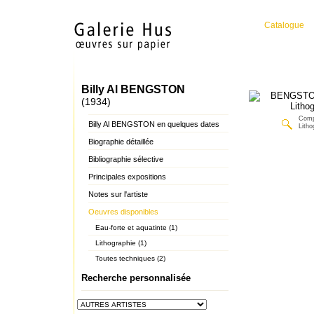
Catalogue
Billy Al BENGSTON
(1934)
Comp
Billy Al BENGSTON en quelques dates
Litho
Biographie détaillée
Bibliographie sélective
Principales expositions
Notes sur l'artiste
Oeuvres disponibles
Eau-forte et aquatinte (1)
Lithographie (1)
Toutes techniques (2)
Recherche personnalisée