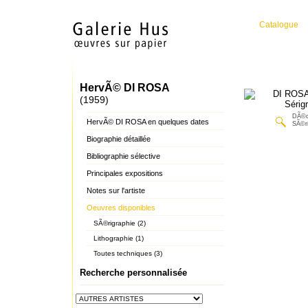
Catalogue
HervÃ© DI ROSA
(1959)
DÃ©c
HervÃ© DI ROSA en quelques dates
SÃ©ri
Biographie détaillée
Bibliographie sélective
Principales expositions
Notes sur l'artiste
Oeuvres disponibles
SÃ©rigraphie (2)
Lithographie (1)
Toutes techniques (3)
Recherche personnalisée