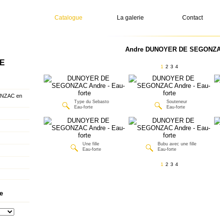
Catalogue
La galerie
Contact
Andre DUNOYER DE SEGONZAC 
E
1
2
3
4
NZAC en
Type du Sebasto
Souteneur
Eau-forte
Eau-forte
Une fille
Bubu avec une fille
Eau-forte
Eau-forte
1
2
3
4
e