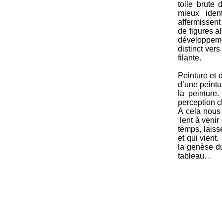
toile brute
mieux iden
affermissent
de figures al
développemen
distinct vers
filante.
Peinture et 
d’une peintu
la peinture
perception c
A cela nous 
lent à veni
temps, laisse
et qui vient.
la genèse du
tableau.
.