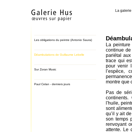
La galerie
Déambula
Les obligations du peintre (Antonio Saura)
La peinture
continue de 
pariétal aux
Déambulations de Guillaume Lebelle
trace qui e
pour venir 
Sur Zoran Music
l’espèce, 
permanence 
montre que c
Paul Celan - derniers jours
Pas de séri
continents.
l'huile, pein
sont alimen
qu’il y ait 
son temps p
renvoyant o
attente. Le