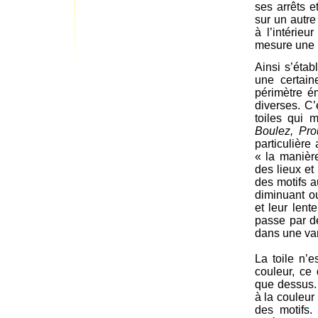
ses arrêts 
sur un autr
à l’intérie
mesure une li
Ainsi s’étab
une certain
périmètre ém
diverses. C’
toiles qui 
Boulez, Pro
particulière
« la manièr
des lieux et
des motifs 
diminuant ou
et leur lent
passe par de
dans une var
La toile n’e
couleur, ce 
que dessus. 
à la couleur
des motifs.