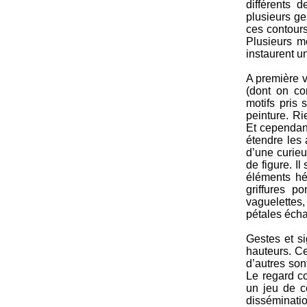
différents 
plusieurs ge
ces contours
Plusieurs mo
instaurent u
A première vu
(dont on co
motifs pris
peinture. Ri
Et cependant
étendre les 
d’une curieu
de figure. I
éléments hé
griffures p
vaguelettes,
pétales écha
Gestes et si
hauteurs. Cer
d’autres son
Le regard c
un jeu de c
disséminati