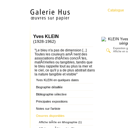
Catalogue
Yves KLEIN
(1928-1962)
Exposition g
"Le bleu n'a pas de dimension [...]
Affiche en s
Toutes les couleurs amÃ¨nent des
associations d'idÃ©es concrÃ¨tes,
matÃ©rielles ou tangibles, tandis que
le bleu rappelle tout au plus la mer et
le ciel, ce qu'il y a de plus abstrait dans
la nature tangible et visible"
Yves KLEIN en quelques dates
Biographie détaillée
Bibliographie sélective
Principales expositions
Notes sur l'artiste
Oeuvres disponibles
Affiche tirÃ©e en lithographie (1)