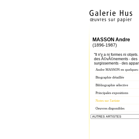
MASSON Andre
(1896-1987)
"Il n'y a ni formes ni objets.
des Ã©vÃ©nements - des
surgissements - des appari
Andre MASSON en quelques 
Biographie détaillée
Bibliographie sélective
Principales expositions
Notes sur l'artiste
Oeuvres disponibles