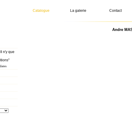
Catalogue
La galerie
Contact
Andre MASS
 Il n'y que
tions"
dates