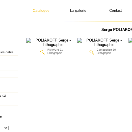
Catalogue
La galerie
Contact
Serge POLIAKOFF
RiviÃÂ¨re 21
Composition 39
ues dates
Lithographie
Lithographie
e (1)
e