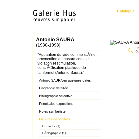
Catalogue
Antonio SAURA
(1930-1998)
D
Go
"Apparition du vide comme scÃ¨ne,
provocation du hasard comme
violation et stimulation,
concrÃ©tisation plastique de
lâinformel (Antonio Saura)."
Antonio SAURA en quelques dates
Biographie détaillée
Bibliographie sélective
Principales expositions
Notes sur l'artiste
Oeuvres disponibles
Gouache (1)
SÃ©rigraphie (1)