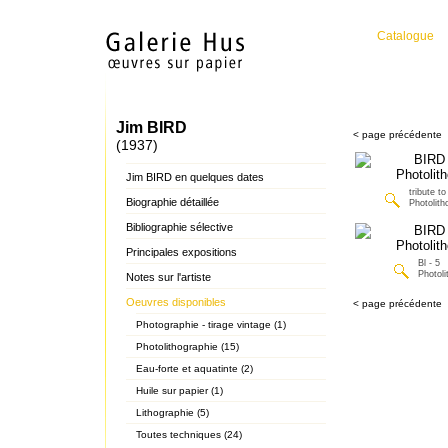
Catalogue
Jim BIRD
< page précédente
(1937)
Jim BIRD en quelques dates
tribute t
Biographie détaillée
Photolith
Bibliographie sélective
Principales expositions
Bl - 5
Photoli
Notes sur l'artiste
Oeuvres disponibles
< page précédente
Photographie - tirage vintage (1)
Photolithographie (15)
Eau-forte et aquatinte (2)
Huile sur papier (1)
Lithographie (5)
Toutes techniques (24)