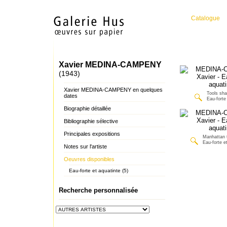
Catalogue
Xavier MEDINA-CAMPENY
(1943)
Xavier MEDINA-CAMPENY en quelques
Tools sh
dates
Eau-forte
Biographie détaillée
Bibliographie sélective
Principales expositions
Manhattan 
Eau-forte e
Notes sur l'artiste
Oeuvres disponibles
Eau-forte et aquatinte (5)
Recherche personnalisée