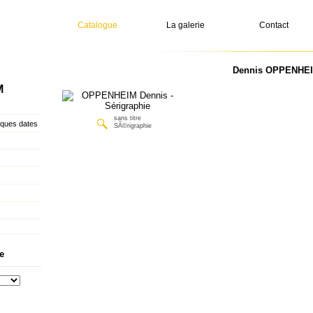
Catalogue
La galerie
Contact
Dennis OPPENHEIM
M
sans titre
ques dates
SÃ©rigraphie
e