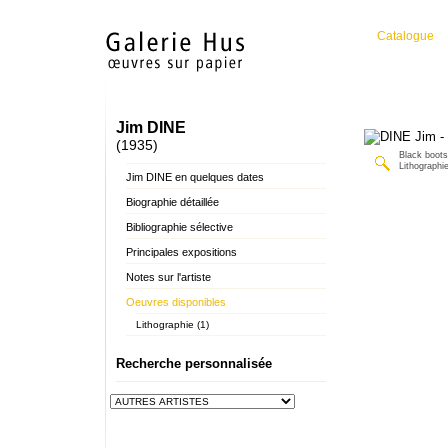
Catalogue
Jim DINE
(1935)
Black boot
Lithographi
Jim DINE en quelques dates
Biographie détaillée
Bibliographie sélective
Principales expositions
Notes sur l'artiste
Oeuvres disponibles
Lithographie (1)
Recherche personnalisée