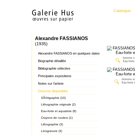
Catalogue
Alexandre FASSIANOS
(1935)
Alexandre FASSIANOS en quelques dates
homme c
Biographie détaillée
Eau-forte
Bibliographie sélective
Principales expositions
Homme sor
Eau-forte 
Notes sur l'artiste
Oeuvres disponibles
SÃ©rigraphie (10)
Lithographie originale (2)
Eau-forte et aquatinte (8)
Crayons de couleur (1)
Lithographie (3)
Linogravure (3)