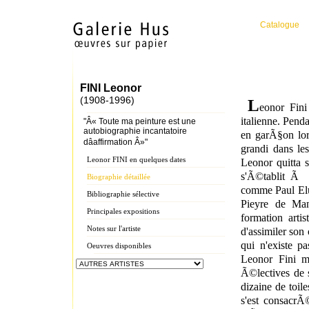
Catalogue
FINI Leonor
(1908-1996)
L
eonor Fin
italienne. Pen
"Â« Toute ma peinture est une
autobiographie incantatoire
en garÃ§on lorq
dâaffirmation Â»"
grandi dans le
Leonor FINI en quelques dates
Leonor quitta 
s'Ã©tablit Ã 
Biographie détaillée
comme Paul Elu
Bibliographie sélective
Pieyre de Man
Principales expositions
formation artis
Notes sur l'artiste
d'assimiler so
qui n'existe p
Oeuvres disponibles
Leonor Fini mo
Ã©lectives de 
dizaine de toil
s'est consacrÃ