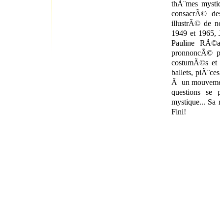
thÃ¨mes mysti
consacrÃ© des
illustrÃ© de n
1949 et 1965, J
Pauline RÃ©a
pronnoncÃ© po
costumÃ©s et 
ballets, piÃ¨ce
Ã un mouvement
questions se p
mystique... Sa
Fini!