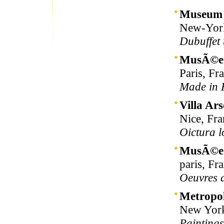
Museum 
New-York
Dubuffet
MusÃ©e 
Paris, Fr
Made in 
Villa Ar
Nice, Fra
Oictura l
MusÃ©e d
paris, Fr
Oeuvres 
Metropo
New York
Painting