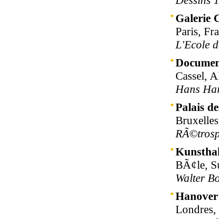
Dessins 
Galerie 
Paris, Fr
L'Ecole d
Documen
Cassel, 
Hans Ha
Palais d
Bruxelles
RÃ©trospe
Kunsthal
BÃ¢le, S
Walter B
Hanover
Londres,