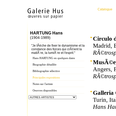
Catalogue
HARTUNG Hans
Circulo d
(1904-1989)
Madrid, 
"Je tÃ¢che de fixer le dynamisme et la
constance des forces qui crÃ©ent la
RÃ©trosp
matiÃ¨re, la lumiÃ¨re et l'esprit."
Hans HARTUNG en quelques dates
MusÃ©e 
Biographie détaillée
Angers, 
Bibliographie sélective
RÃ©trosp
Principales expositions
Notes sur l'artiste
Oeuvres disponibles
Galleria
Turin, Ita
Hans Ha