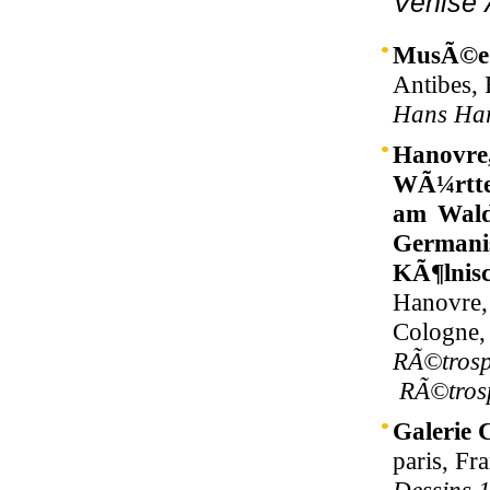
Venise 
MusÃ©e 
Antibes, 
Hans Har
Hanovre
WÃ¼rttem
am Wald
German
KÃ¶lnisc
Hanovre,
Cologne,
RÃ©trosp
RÃ©trosp
Galerie
paris, Fr