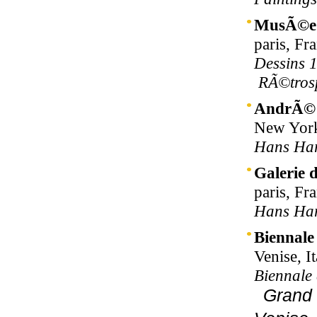
MusÃ©e 
paris, Fr
Dessins 
RÃ©trosp
AndrÃ© 
New York
Hans Har
Galerie 
paris, Fr
Hans Har
Biennale
Venise, I
Biennale 
Grand 