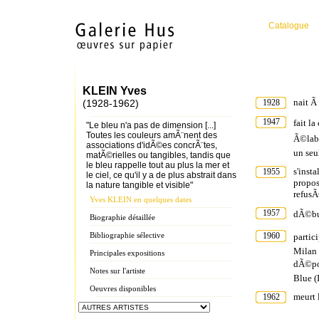
Catalogue
KLEIN Yves
nait Ã
(1928-1962)
1928
1947
fait l
"Le bleu n'a pas de dimension [...]
Toutes les couleurs amÃ¨nent des
Ã©labo
associations d'idÃ©es concrÃ¨tes,
un seu
matÃ©rielles ou tangibles, tandis que
le bleu rappelle tout au plus la mer et
s'insta
1955
le ciel, ce qu'il y a de plus abstrait dans
propos
la nature tangible et visible"
refus
Yves KLEIN en quelques dates
1957
dÃ©but
Biographie détaillée
Bibliographie sélective
1960
partic
Milan 
Principales expositions
dÃ©pos
Notes sur l'artiste
Blue (
Oeuvres disponibles
meurt 
1962