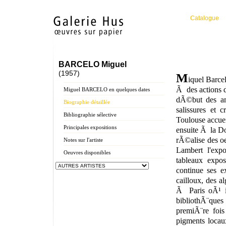
Catalogue
BARCELO Miguel
(1957)
M
iquel Barce
Ã des actions d
Miguel BARCELO en quelques dates
dÃ©but des an
Biographie détaillée
salissures et
Bibliographie sélective
Toulouse accuei
Principales expositions
ensuite Ã
la D
rÃ©alise des o
Notes sur l'artiste
Lambert l'exp
Oeuvres disponibles
tableaux expos
continue ses e
cailloux, des a
Ã Paris oÃ¹ i
bibliothÃ¨que
premiÃ¨re fois
pigments locau