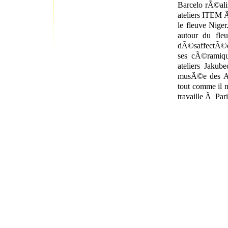
Barcelo rÃ©alis
ateliers ITEM Ã
le fleuve Niger
autour du fle
dÃ©saffectÃ©e 
ses cÃ©ramiq
ateliers Jakub
musÃ©e des Art
tout comme il m
travaille Ã Par