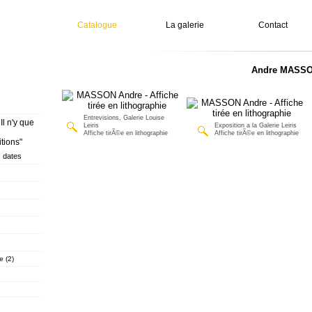
Catalogue
La galerie
Contact
Andre MASSON
Entrevisions, Galerie Louise
 Il n'y que
Leiris
Exposition a la Galerie Leiris
Affiche tirÃ©e en lithographie
Affiche tirÃ©e en lithographie
tions"
 dates
e (2)