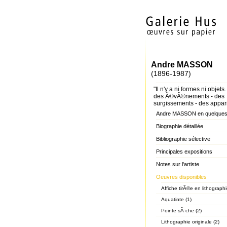
Andre MASSON
(1896-1987)
"Il n'y a ni formes ni objets.
des Ã©vÃ©nements - des
surgissements - des appari
Andre MASSON en quelques
Biographie détaillée
Bibliographie sélective
Principales expositions
Notes sur l'artiste
Oeuvres disponibles
Affiche tirÃ©e en lithographi
Aquatinte (1)
Pointe sÃ¨che (2)
Lithographie originale (2)