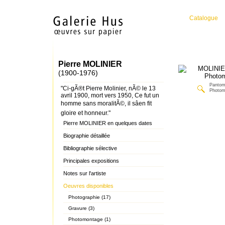
Catalogue
Pierre MOLINIER
(1900-1976)
Pantom
"Ci-gÃ®t Pierre Molinier, nÃ© le 13
Photom
avril 1900, mort vers 1950, Ce fut un
homme sans moralitÃ©, il sâen fit
gloire et honneur."
Pierre MOLINIER en quelques dates
Biographie détaillée
Bibliographie sélective
Principales expositions
Notes sur l'artiste
Oeuvres disponibles
Photographie (17)
Gravure (3)
Photomontage (1)