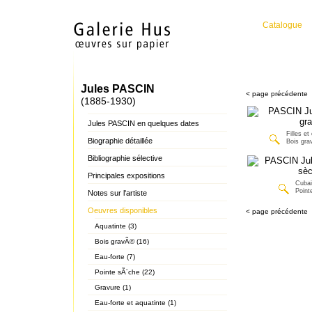
Catalogue
Jules PASCIN
< page précédente
(1885-1930)
Jules PASCIN en quelques dates
Filles et
Biographie détaillée
Bois gr
Bibliographie sélective
Principales expositions
Cubai
Point
Notes sur l'artiste
Oeuvres disponibles
< page précédente
Aquatinte (3)
Bois gravÃ© (16)
Eau-forte (7)
Pointe sÃ¨che (22)
Gravure (1)
Eau-forte et aquatinte (1)