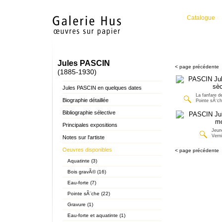
Catalogue
Jules PASCIN
< page précédente
(1885-1930)
Jules PASCIN en quelques dates
La fanfare 
Biographie détaillée
Pointe sÃ¨c
Bibliographie sélective
Principales expositions
Jeune
Vern
Notes sur l'artiste
Oeuvres disponibles
< page précédente
Aquatinte (3)
Bois gravÃ© (16)
Eau-forte (7)
Pointe sÃ¨che (22)
Gravure (1)
Eau-forte et aquatinte (1)