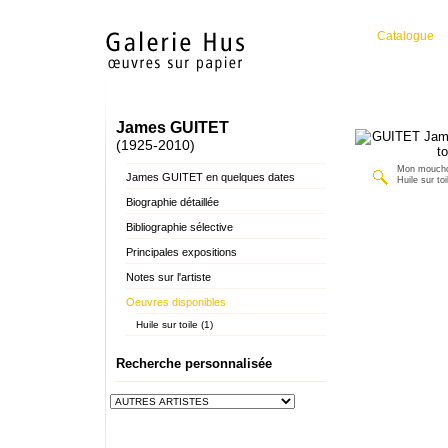
Catalogue
James GUITET
(1925-2010)
Mon moucho
James GUITET en quelques dates
Huile sur toi
Biographie détaillée
Bibliographie sélective
Principales expositions
Notes sur l'artiste
Oeuvres disponibles
Huile sur toile (1)
Recherche personnalisée