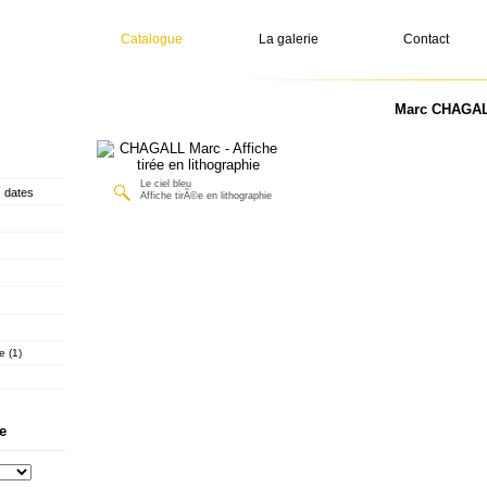
Catalogue
La galerie
Contact
Marc CHAGALL
Le ciel bleu
 dates
Affiche tirÃ©e en lithographie
e (1)
e