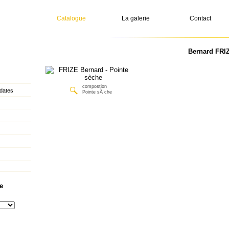
Catalogue
La galerie
Contact
Bernard FRIZ
compostion
dates
Pointe sÃ¨che
e