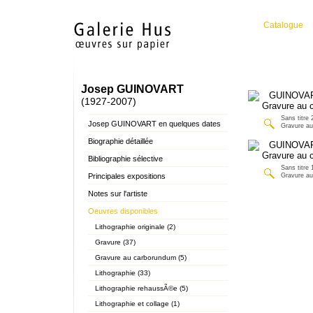
Catalogue
Josep GUINOVART
(1927-2007)
Sans titre 
Josep GUINOVART en quelques dates
Gravure a
Biographie détaillée
Bibliographie sélective
Sans titre 
Principales expositions
Gravure a
Notes sur l'artiste
Oeuvres disponibles
Lithographie originale (2)
Gravure (37)
Gravure au carborundum (5)
Lithographie (33)
Lithographie rehaussÃ©e (5)
Lithographie et collage (1)