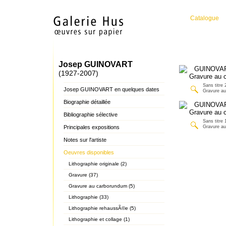
Catalogue
Josep GUINOVART
(1927-2007)
Sans titre 
Josep GUINOVART en quelques dates
Gravure a
Biographie détaillée
Bibliographie sélective
Sans titre 
Principales expositions
Gravure a
Notes sur l'artiste
Oeuvres disponibles
Lithographie originale (2)
Gravure (37)
Gravure au carborundum (5)
Lithographie (33)
Lithographie rehaussÃ©e (5)
Lithographie et collage (1)