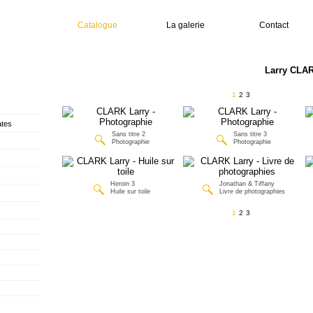
Catalogue
La galerie
Contact
Larry CLAR
1
2
3
ates
Sans titre 2
Sans titre 3
Photographie
Photographie
Heroin 3
Jonathan & Tiffany
Huile sur toile
Livre de photographies
1
2
3