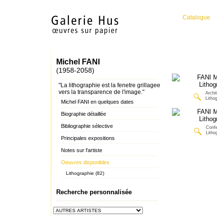
Catalogue
Michel FANI
(1958-2058)
"La lithographie est la fenetre grillagee
vers la transparence de l'image."
Archi
Litho
Michel FANI en quelques dates
Biographie détaillée
Bibliographie sélective
Conf
Litho
Principales expositions
Notes sur l'artiste
Oeuvres disponibles
Lithographie (82)
Recherche personnalisée