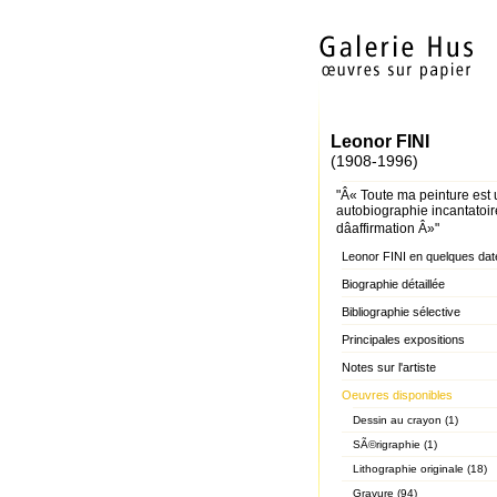
Leonor FINI
(1908-1996)
"Â« Toute ma peinture est
autobiographie incantatoir
dâaffirmation Â»"
Leonor FINI en quelques dat
Biographie détaillée
Bibliographie sélective
Principales expositions
Notes sur l'artiste
Oeuvres disponibles
Dessin au crayon (1)
SÃ©rigraphie (1)
Lithographie originale (18)
Gravure (94)