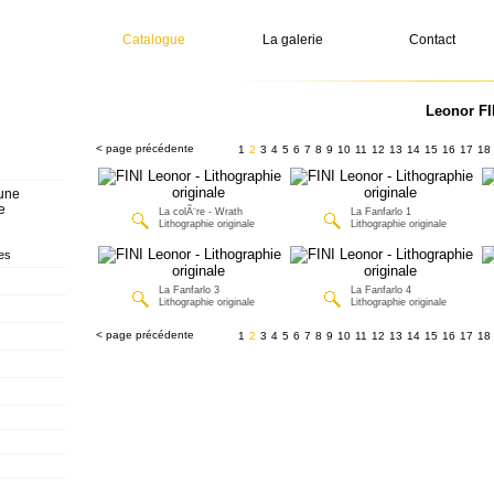
Catalogue
La galerie
Contact
Leonor FI
< page précédente
1
2
3
4
5
6
7
8
9
10
11
12
13
14
15
16
17
18
 une
e
La colÃ¨re - Wrath
La Fanfarlo 1
Lithographie originale
Lithographie originale
es
La Fanfarlo 3
La Fanfarlo 4
Lithographie originale
Lithographie originale
< page précédente
1
2
3
4
5
6
7
8
9
10
11
12
13
14
15
16
17
18