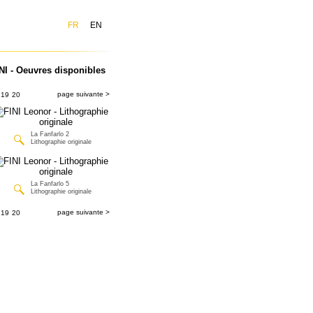
FR
EN
NI - Oeuvres disponibles
page suivante >
19
20
La Fanfarlo 2
Lithographie originale
La Fanfarlo 5
Lithographie originale
page suivante >
19
20