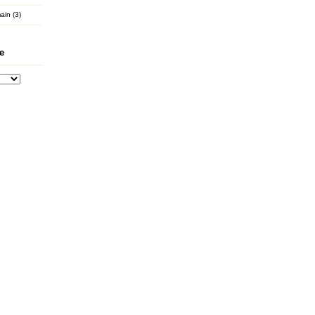
ain (3)
e