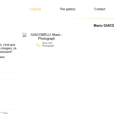
Catalog
The gallery
Contact
Mario GIACO
Sans titre
, c'est que
Photograph
es images, ce
isissent"
ates