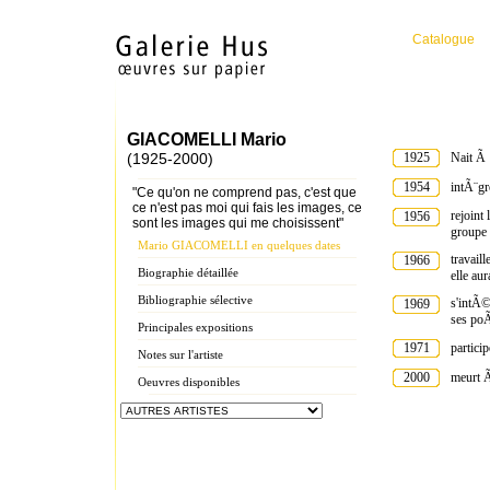
Catalogue
GIACOMELLI Mario
(1925-2000)
1925
Nait Ã 
1954
intÃ¨gr
"Ce qu'on ne comprend pas, c'est que
ce n'est pas moi qui fais les images, ce
rejoint
1956
sont les images qui me choisissent"
groupe
Mario GIACOMELLI en quelques dates
travail
1966
Biographie détaillée
elle au
Bibliographie sélective
s'intÃ©
1969
ses poÃ
Principales expositions
1971
partici
Notes sur l'artiste
2000
meurt Ã
Oeuvres disponibles