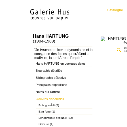
Catalogue
Hans HARTUNG
(1904-1989)
15
"Je tÃ¢che de fixer le dynamisme et la
Ea
constance des forces qui crÃ©ent la
matiÃ¨re, la lumiÃ¨re et l'esprit."
Hans HARTUNG en quelques dates
Biographie détaillée
Bibliographie sélective
Principales expositions
Notes sur l'artiste
Oeuvres disponibles
Bois gravÃ© (5)
Eau-forte (1)
Lithographie originale (82)
Gravure (1)