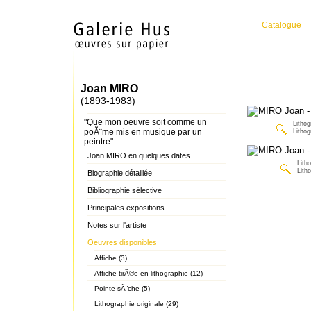
Catalogue
Joan MIRO
(1893-1983)
"Que mon oeuvre soit comme un
Lithog
poÃ¨me mis en musique par un
Lithog
peintre"
Joan MIRO en quelques dates
Lith
Lith
Biographie détaillée
Bibliographie sélective
Principales expositions
Notes sur l'artiste
Oeuvres disponibles
Affiche (3)
Affiche tirÃ©e en lithographie (12)
Pointe sÃ¨che (5)
Lithographie originale (29)