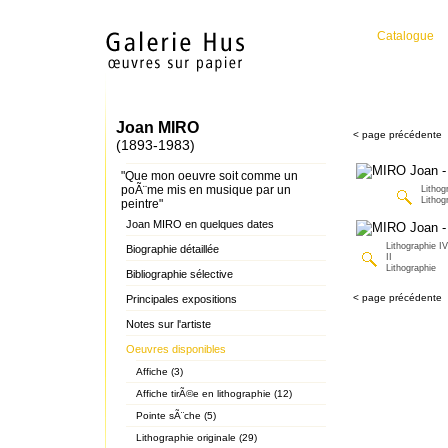
Catalogue
Joan MIRO
< page précédente
(1893-1983)
"Que mon oeuvre soit comme un
poÃ¨me mis en musique par un
Lithog
Lithog
peintre"
Joan MIRO en quelques dates
Lithographie I
Biographie détaillée
II
Lithographie
Bibliographie sélective
< page précédente
Principales expositions
Notes sur l'artiste
Oeuvres disponibles
Affiche (3)
Affiche tirÃ©e en lithographie (12)
Pointe sÃ¨che (5)
Lithographie originale (29)