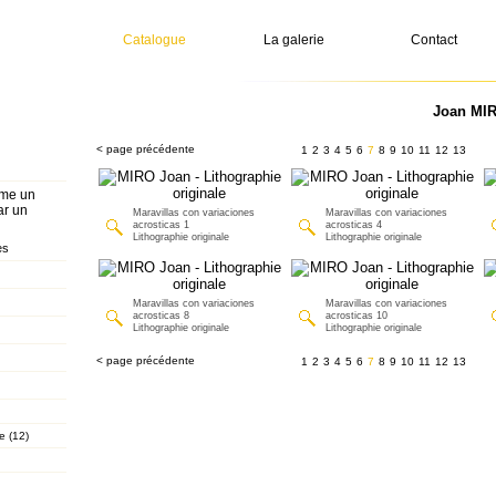
Catalogue
La galerie
Contact
Joan MIR
< page précédente
1
2
3
4
5
6
7
8
9
10
11
12
13
mme un
ar un
Maravillas con variaciones
Maravillas con variaciones
acrosticas 1
acrosticas 4
Lithographie originale
Lithographie originale
es
Maravillas con variaciones
Maravillas con variaciones
acrosticas 8
acrosticas 10
Lithographie originale
Lithographie originale
< page précédente
1
2
3
4
5
6
7
8
9
10
11
12
13
e (12)