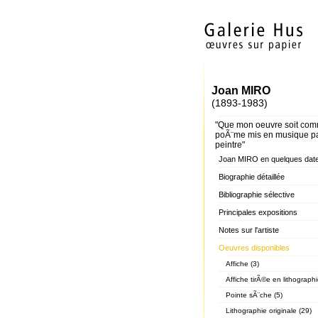
Joan MIRO
(1893-1983)
"Que mon oeuvre soit co
poÃ¨me mis en musique p
peintre"
Joan MIRO en quelques dat
Biographie détaillée
Bibliographie sélective
Principales expositions
Notes sur l'artiste
Oeuvres disponibles
Affiche (3)
Affiche tirÃ©e en lithographi
Pointe sÃ¨che (5)
Lithographie originale (29)