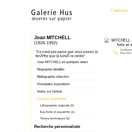
Catalogue
Joan MITCHELL
(1926-1992)
Sunflower
"Ce n'est pas parce que vous ouvrez la
Eau-forte
fenÃªtre que la lumiÃ¨re rentre"
Joan MITCHELL en quelques dates
Biographie détaillée
Bibliographie sélective
Principales expositions
Notes sur l'artiste
Oeuvres disponibles
Lithographie originale (2)
Eau-forte et aquatinte (1)
Toutes techniques (3)
Recherche personnalisée