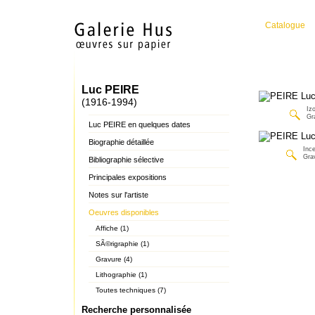
Catalogue
Luc PEIRE
(1916-1994)
Iz
Gr
Luc PEIRE en quelques dates
Biographie détaillée
Inc
Gra
Bibliographie sélective
Principales expositions
Notes sur l'artiste
Oeuvres disponibles
Affiche (1)
SÃ©rigraphie (1)
Gravure (4)
Lithographie (1)
Toutes techniques (7)
Recherche personnalisée