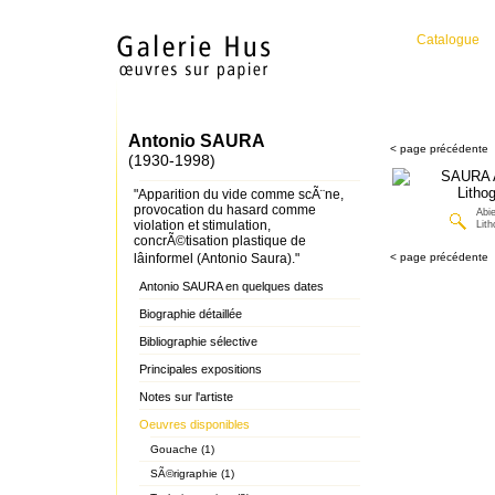
Catalogue
Antonio SAURA
< page précédente
(1930-1998)
"Apparition du vide comme scÃ¨ne,
provocation du hasard comme
Abie
violation et stimulation,
Lith
concrÃ©tisation plastique de
lâinformel (Antonio Saura)."
< page précédente
Antonio SAURA en quelques dates
Biographie détaillée
Bibliographie sélective
Principales expositions
Notes sur l'artiste
Oeuvres disponibles
Gouache (1)
SÃ©rigraphie (1)