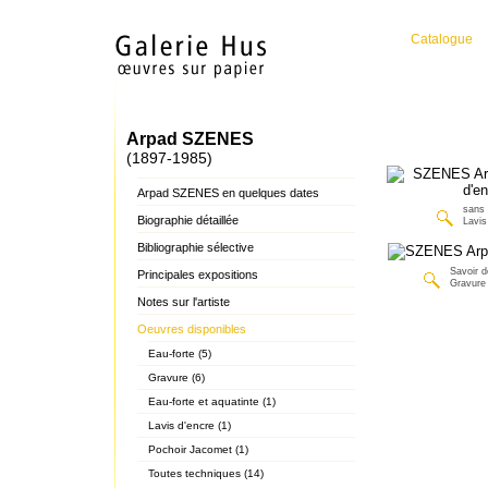
Catalogue
Arpad SZENES
(1897-1985)
Arpad SZENES en quelques dates
sans 
Biographie détaillée
Lavis
Bibliographie sélective
Savoir d
Principales expositions
Gravure
Notes sur l'artiste
Oeuvres disponibles
Eau-forte (5)
Gravure (6)
Eau-forte et aquatinte (1)
Lavis d'encre (1)
Pochoir Jacomet (1)
Toutes techniques (14)