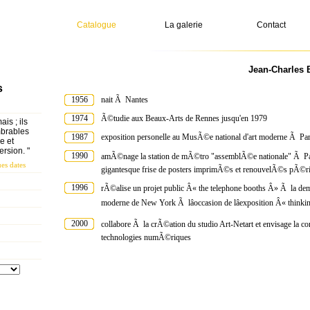
Catalogue
La galerie
Contact
Jean-Charles 
s
1956
nait Ã Nantes
1974
Ã©tudie aux Beaux-Arts de Rennes jusqu'en 1979
is ; ils
mbrables
1987
exposition personelle au MusÃ©e national d'art moderne Ã Pa
e et
rsion. "
1990
amÃ©nage la station de mÃ©tro "assemblÃ©e nationale" Ã Par
es dates
gigantesque frise de posters imprimÃ©s et renouvelÃ©s pÃ©r
1996
rÃ©alise un projet public Â« the telephone booths Â» Ã la de
moderne de New York Ã lâoccasion de lâexposition Â« thinki
2000
collabore Ã la crÃ©ation du studio Art-Netart et envisage la conc
technologies numÃ©riques