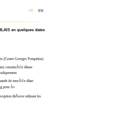
FR
EN
BLAIS en quelques dates
ris (Centre Georges Pompidou)
is constituÃ©e dâune
iodiquement
mande du musÃ©e dâart
ng print Â»
eption dâÅuvre utilisant les