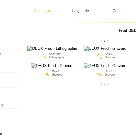
Catalogue
La galerie
Contact
Fred DEU
1
2
3
es
Sans titre
Gris 7
Lithographie
Gravure
Gris 2
Gris 4
Gravure
Gravure
1
2
3
 (2)
e