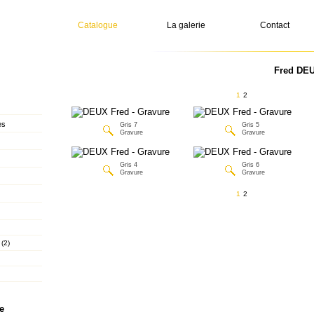
Catalogue
La galerie
Contact
Fred DEU
1
2
es
Gris 7
Gris 5
Gravure
Gravure
Gris 4
Gris 6
Gravure
Gravure
1
2
 (2)
e