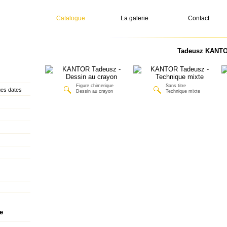
Catalogue
La galerie
Contact
Tadeusz KANTOR
Figure chimerique
Sans titre
es dates
Dessin au crayon
Technique mixte
e