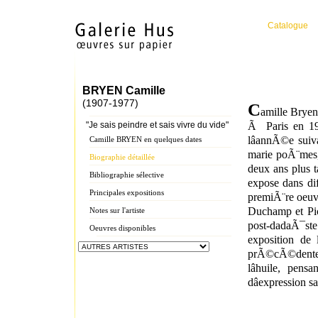
Catalogue
BRYEN Camille
(1907-1977)
C
amille Bryen 
"Je sais peindre et sais vivre du vide"
Ã Paris en 19
lâannÃ©e sui
Camille BRYEN en quelques dates
marie poÃ¨mes, 
Biographie détaillée
deux ans plus t
Bibliographie sélective
expose dans di
Principales expositions
premiÃ¨re oeuvr
Duchamp et Pi
Notes sur l'artiste
post-dadaÃ¯ste
Oeuvres disponibles
exposition de 
prÃ©cÃ©dente.
lâhuile, pen
dâexpression s