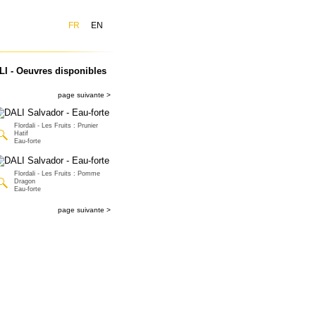
FR
EN
LI - Oeuvres disponibles
page suivante >
Flordali - Les Fruits : Prunier
Hatif
Eau-forte
Flordali - Les Fruits : Pomme
Dragon
Eau-forte
page suivante >