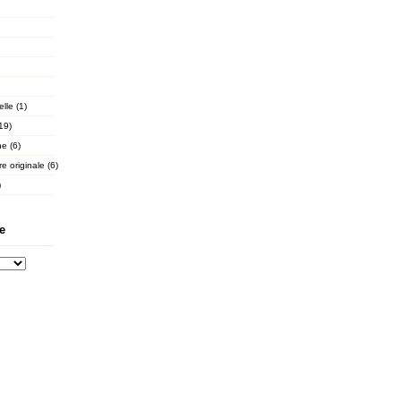
lle (1)
19)
he (6)
e originale (6)
)
e