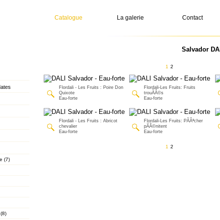
Catalogue
La galerie
Contact
Salvador DA
1
2
dates
Flordali - Les Fruits : Poire Don
Flordali-Les Fruits: Fruits
Quixote
trouÃÂ©s
Eau-forte
Eau-forte
Flordali - Les Fruits : Abricot
Flordali-Les Fruits: PÃÂªcher
chevalier
pÃÂ©nitent
Eau-forte
Eau-forte
1
2
e (7)
(8)