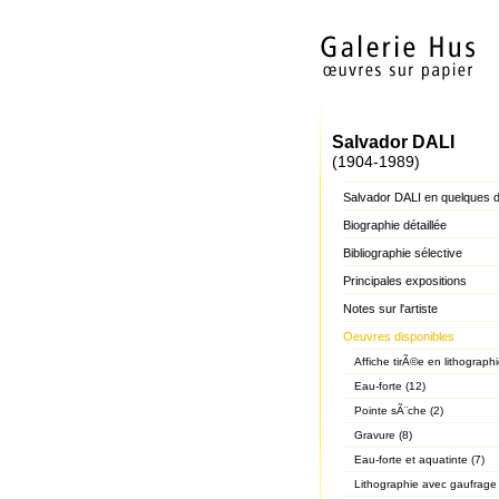
Salvador DALI
(1904-1989)
Salvador DALI en quelques 
Biographie détaillée
Bibliographie sélective
Principales expositions
Notes sur l'artiste
Oeuvres disponibles
Affiche tirÃ©e en lithographi
Eau-forte (12)
Pointe sÃ¨che (2)
Gravure (8)
Eau-forte et aquatinte (7)
Lithographie avec gaufrage 