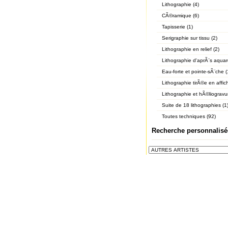
Lithographie (4)
CÃ©ramique (6)
Tapisserie (1)
Serigraphie sur tissu (2)
Lithographie en relief (2)
Lithographie d'aprÃ¨s aquare
Eau-forte et pointe-sÃ¨che (
Lithographie tirÃ©e en affic
Lithographie et hÃ©liogravur
Suite de 18 lithographies (1
Toutes techniques (92)
Recherche personnalisé