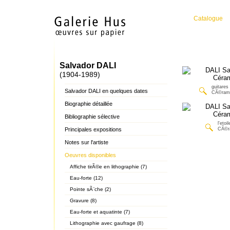
Catalogue
Salvador DALI
(1904-1989)
guitares
Salvador DALI en quelques dates
CÃ©ram
Biographie détaillée
Bibliographie sélective
l'etoi
Principales expositions
CÃ©r
Notes sur l'artiste
Oeuvres disponibles
Affiche tirÃ©e en lithographie (7)
Eau-forte (12)
Pointe sÃ¨che (2)
Gravure (8)
Eau-forte et aquatinte (7)
Lithographie avec gaufrage (8)