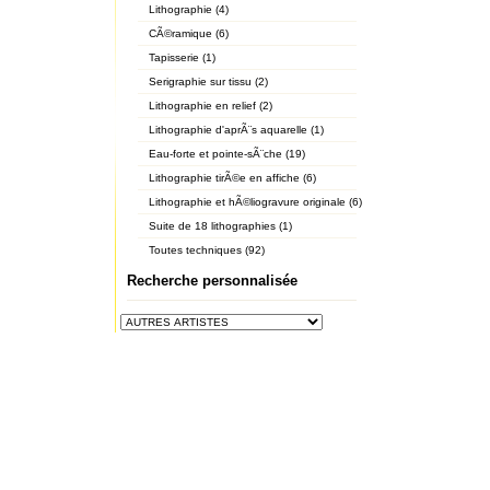
Lithographie (4)
CÃ©ramique (6)
Tapisserie (1)
Serigraphie sur tissu (2)
Lithographie en relief (2)
Lithographie d'aprÃ¨s aquarelle (1)
Eau-forte et pointe-sÃ¨che (19)
Lithographie tirÃ©e en affiche (6)
Lithographie et hÃ©liogravure originale (6)
Suite de 18 lithographies (1)
Toutes techniques (92)
Recherche personnalisée