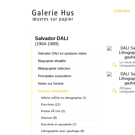
Catalogue
Salvador DALI
(1904-1989)
Salvador DALI en quelques dates
Biographie détaillée
Le cheval de
Lithographi
Bibliographie sélective
Principales expositions
Notes sur l'artiste
PÃ©gase
Oeuvres disponibles
Lithographi
Affiche tirÃ©e en lithographie (7)
Eau-forte (12)
Pointe sÃ¨che (2)
Gravure (8)
Eau-forte et aquatinte (7)
Lithographie avec gaufrage (8)