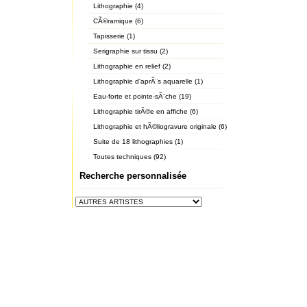
Lithographie (4)
CÃ©ramique (6)
Tapisserie (1)
Serigraphie sur tissu (2)
Lithographie en relief (2)
Lithographie d'aprÃ¨s aquarelle (1)
Eau-forte et pointe-sÃ¨che (19)
Lithographie tirÃ©e en affiche (6)
Lithographie et hÃ©liogravure originale (6)
Suite de 18 lithographies (1)
Toutes techniques (92)
Recherche personnalisée